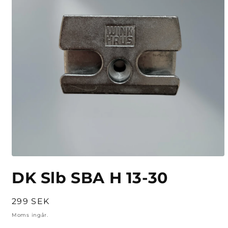
Öppna
mediet
DK Slb SBA H 13-30
1
i
modalfönster
Ordinarie
299 SEK
pris
Moms ingår.