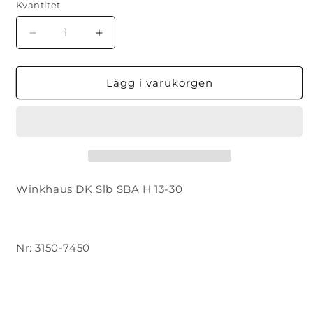
Kvantitet
Minska
Öka
kvantitet
kvantitet
för
för
DK
DK
Lägg i varukorgen
Slb
Slb
SBA
SBA
H
H
13-
13-
30
30
Winkhaus DK Slb SBA H 13-30
Nr: 3150-7450